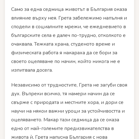
Само за една седмица животът в България оказа
влияние върху нея. Грета забележимо напълня и
сподели в социалните мрежи, че ежедневието в
българските села е далеч по-трудно, отколкото е
очаквала. Тежката храна, студеното време и
физическата работа я накараха да се бори за
своето оцеляване по начин, който никога не е
изпитвала досега.
Независимо от трудностите, Грета не загуби своя
дух. Въпреки всичко, тя намери начин да се
свърже с природата и местните хора, и дори се
научи на някои важни уроци за устойчивостта и
оцеляването. Макар тази седмица да се оказа
едно от най-големите предизвикателства в
живота ѝ, Грета напусна България с нова