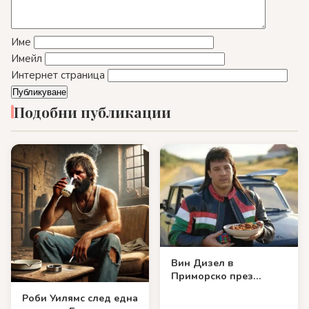
Име
Имейл
Интернет страница
Подобни публикации
Вин Дизел в
Приморско през
далечната 1987 година
Роби Уилямс след една