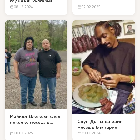
година в България
08.12.2024
02.02.2025
Майкъл Джексън след
Снуп Дог след един
няколко месеца в
месец в България
Люлин
18.03.2025
29.11.2024