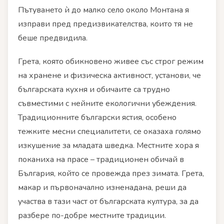
Пътуването ѝ до малко село около Монтана я
изправи пред предизвикателства, които тя не
беше предвидила.
Грета, която обикновено живее със строг режим
на хранене и физическа активност, установи, че
българската кухня и обичаите са трудно
съвместими с нейните екологични убеждения.
Традиционните български ястия, особено
тежките месни специалитети, се оказаха голямо
изкушение за младата шведка. Местните хора я
поканиха на прасе – традиционен обичай в
България, който се провежда през зимата. Грета,
макар и първоначално изненадана, реши да
участва в тази част от българската култура, за да
разбере по-добре местните традиции.