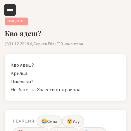
ВИЦОВЕ
Кво ядеш?
31.12.2019
Сериен Ебач
0 коментара
Кво ядеш?
Крилца.
Пилешки?
Не, бате, на Халееси от дракона.
РЕАКЦИЯ:
Смях
Уау