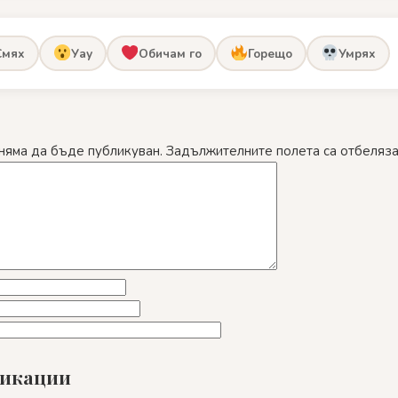
Смях
Уау
Обичам го
Горещо
Умрях
няма да бъде публикуван.
Задължителните полета са отбеляз
ликации