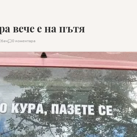
ра вече е на пътя
Ебач
0 коментара