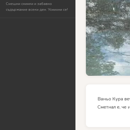
Смешни снимки и забавно
съдържание всеки ден. Усмихни се!
Ваньо Кура ве
Сметнал е, че 