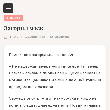
ВИЦОВЕ
Загорял мъж
31.12.2019
Сериен Ебач
0 коментара
Един много загорял мъж си рекъл:
– Не издържам вече, много ми се ебе. Тая вечер
излизам отивам в първия бар и ще се направя на
мотика. Хващам някоя и ако ще да е най-големия
крокодил ще я разпоря.
Събужда се сутринта от махмурлука и нищо не
помни. Гледа гушнал една метла. Повдига главата