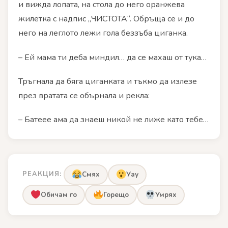
и вижда лопата, на стола до него оранжева
жилетка с надпис „ЧИСТОТА“. Обръща се и до
него на леглото лежи гола беззъба циганка.
– Ей мама ти деба миндил… да се махаш от тука…
Тръгнала да бяга циганката и тъкмо да излезе
през вратата се обърнала и рекла:
– Батеее ама да знаеш никой не лиже като тебе…
РЕАКЦИЯ:
Смях
Уау
Обичам го
Горещо
Умрях