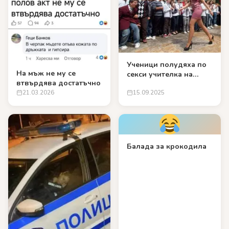
Ученици полудяха по
На мъж не му се
секси учителка на
втвърдява достатъчно
първия учебен ден
21.03.2026
15.09.2025
Балада за крокодила